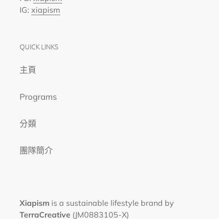
IG:
xiapism
QUICK LINKS
主頁
Programs
分類
團隊簡介
Xiapism
is a sustainable lifestyle brand by
TerraCreative
(JM0883105-X)