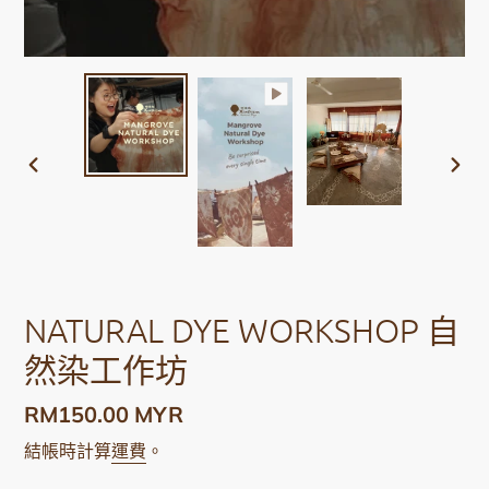
前
下
一
一
張
張
投
投
影
影
片
片
NATURAL DYE WORKSHOP 自
然染工作坊
定
RM150.00 MYR
價
結帳時計算
運費
。