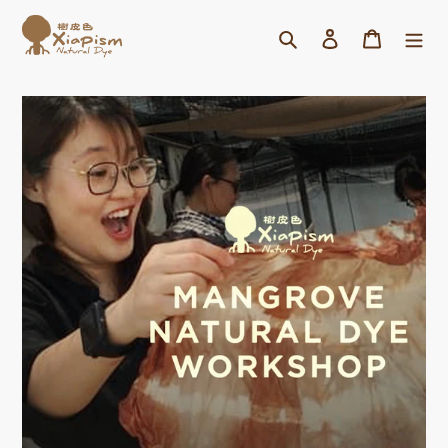
跳
搜尋
購物車
到
內
容