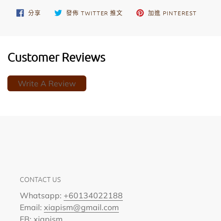
分
在
加
分享
發佈 TWITTER 推文
加進 PINTEREST
享
TWITTER
入
至
上
PINTER
FACEBOOK
發
佈
推
文
Customer Reviews
Write A Review
CONTACT US
Whatsapp:
+60134022188
Email:
xiapism@gmail.com
FB:
xiapism