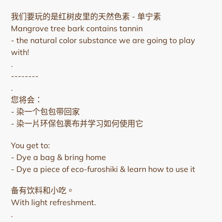
正
在
我们要玩的是红树皮里的天然色素 - 单宁素
將
Mangrove tree bark contains tannin
產
- the natural color substance we are going to play
品
with!
加
.
入
--------
您
.
的
您将会：
購
- 染一个包包带回家
物
- 染一片环保包裹布并学习如何使用它
車
You get to:
- Dye a bag & bring home
- Dye a piece of eco-furoshiki & learn how to use it
备有饮料和小吃。
With light refreshment.
.